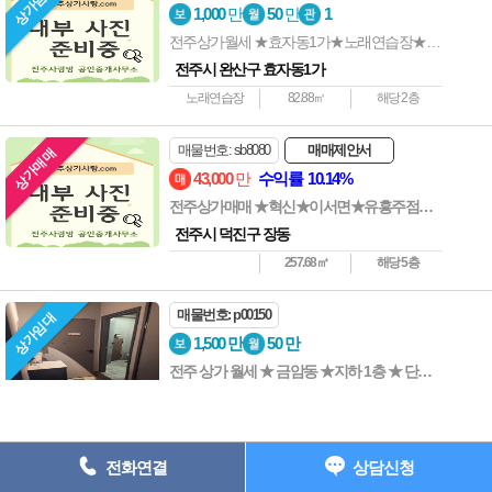
상가임대
상호명 : 전주사랑방부동산 ┃ 대표자 : 전준길 ┃ 사업자등록번호 : 538-
1,000
만
50
만
1
05-01907 ┃
전주상가월세 ★효자동1가★노래연습장★무권리금
주소: 전주시 완산구 중화산동2가 735-7 202호 ┃ 등록번호 : 45111-
전주시 완산구 효자동1가
2023-00001
노래연습장
82.88㎡
해당 2층
전화 : 063-227-1117 ┃ 팩스 : 063-224-1118 e-
mail : junkil3216@naver.com
매물번호: sb8080
매매제안서
상가매매
Copyright ⓒ 전주상가사랑 All Rights Reserved.
43,000
만
수익률 10.14%
전주상가매매 ★혁신★이서면★유흥주점★상가매매★수익률굿
063) 227-1117
전주시 덕진구 장동
257.68㎡
해당 5층
매물번호: p00150
상가임대
1,500
만
50
만
전주 상가 월세 ★ 금암동 ★지하 1층 ★ 단란주점
전주시 덕진구 금암동
단란주점
126.48㎡
해당 지하1층층
전화연결
상담신청
매물번호: J995