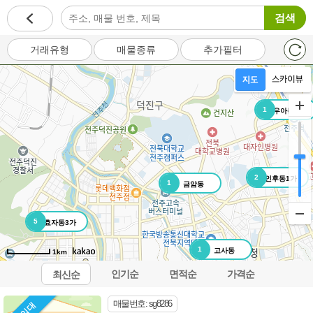
검색
거래유형
매물종류
추가필터
1
우아동3가
2
인후동1가
1
금암동
5
효자동3가
1
고사동
1km
인기순
면적순
가격순
최신순
오시는길
이용약관
개인정보처리방침
이메일무단수집거부
매물번호: sg8286