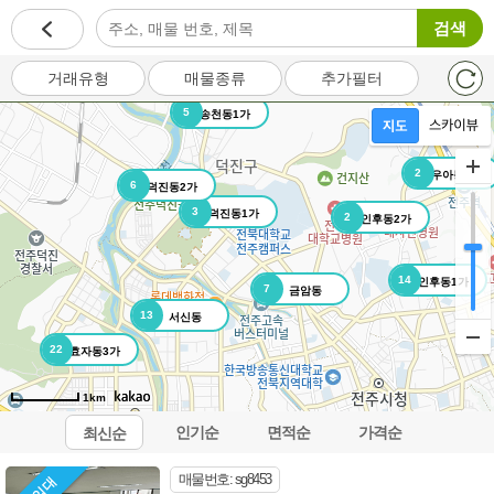
검색
거래유형
매물종류
추가필터
5
송천동1가
2
우아동3가
6
덕진동2가
3
덕진동1가
2
인후동2가
14
인후동1가
7
금암동
13
서신동
22
효자동3가
1km
인기순
면적순
가격순
최신순
오시는길
이용약관
개인정보처리방침
이메일무단수집거부
매물번호: sg8453