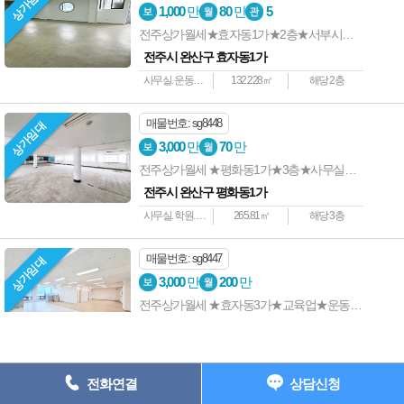
상가임대
상호명 : 전주사랑방부동산 ┃ 대표자 : 전준길 ┃ 사업자등록번호 : 538-
1,000
만
80
만
5
05-01907 ┃
전주상가월세★효자동1가★2층★서부시장부근★운동시설★학원등
주소: 전주시 완산구 중화산동2가 735-7 202호 ┃ 등록번호 : 45111-
전주시 완산구 효자동1가
2023-00001
사무실. 운동시설.등
132.228㎡
해당 2층
전화 : 063-227-1117 ┃ 팩스 : 063-224-1118 e-
mail : junkil3216@naver.com
매물번호: sg8448
상가임대
Copyright ⓒ 전주상가사랑 All Rights Reserved.
3,000
만
70
만
전주상가월세 ★평화동1가★3층★사무실★교육업★운동시설등
063) 227-1117
전주시 완산구 평화동1가
사무실. 학원. 운동시설등
265.81㎡
해당 3층
매물번호: sg8447
상가임대
3,000
만
200
만
전주상가월세 ★효자동3가★교육업★운동시설★사무실등
전주시 완산구 효자동3가
학원. 운동시설. 사무실
197.6㎡
해당 5층
전화연결
상담신청
매물번호: sg8428