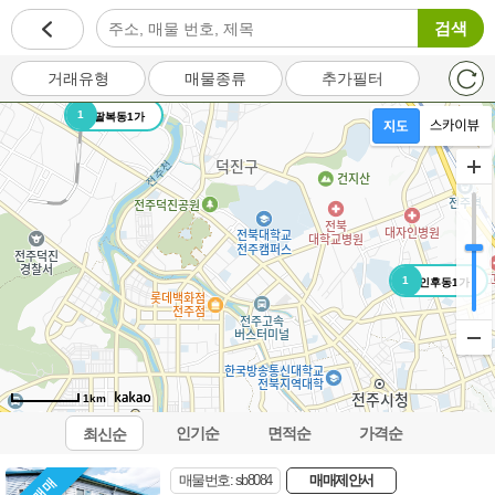
검색
거래유형
매물종류
추가필터
1
팔복동1가
1
인후동1가
1km
인기순
면적순
가격순
최신순
오시는길
이용약관
개인정보처리방침
이메일무단수집거부
매물번호: sb8084
매매제안서