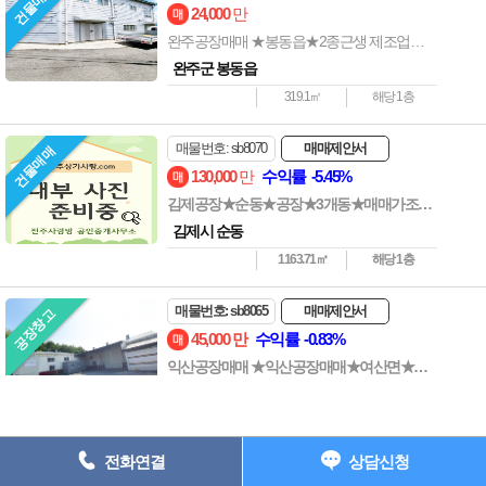
건물매매
상호명 : 전주사랑방부동산 ┃ 대표자 : 전준길 ┃ 사업자등록번호 : 538-
24,000
만
05-01907 ┃
완주공장매매 ★봉동읍★2종근생 제조업★건물통매매★2층건물
주소: 전주시 완산구 중화산동2가 735-7 202호 ┃ 등록번호 : 45111-
완주군 봉동읍
2023-00001
319.1㎡
해당 1층
전화 : 063-227-1117 ┃ 팩스 : 063-224-1118 e-
mail : junkil3216@naver.com
매물번호: sb8070
매매제안서
건물매매
Copyright ⓒ 전주상가사랑 All Rights Reserved.
130,000
만
수익률 -5.45%
김제공장★순동★공장★3개동★매매가조정가능
063) 227-1117
김제시 순동
1163.71㎡
해당 1층
매물번호: sb8065
매매제안서
공장창고
45,000
만
수익률 -0.83%
익산공장매매 ★익산공장매매★여산면★공장전체동★매매가조정
익산시 여산면
공장
872.2㎡
해당 1층
전화연결
상담신청
매물번호: sb8058
매매제안서