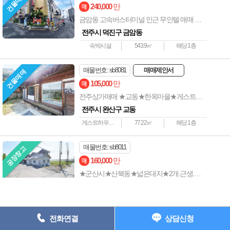
건물매매
상호명 : 전주사랑방부동산 ┃ 대표자 : 전준길 ┃ 사업자등록번호 : 538-
240,000
만
05-01907 ┃
금암동 고속버스터미널 인근 무인텔 매매 추천매물
주소: 전주시 완산구 중화산동2가 735-7 202호 ┃ 등록번호 : 45111-
전주시 덕진구 금암동
2023-00001
숙박시설
543.9㎡
해당 1층
전화 : 063-227-1117 ┃ 팩스 : 063-224-1118 e-
mail : junkil3216@naver.com
매물번호: sb8081
매매제안서
건물매매
Copyright ⓒ 전주상가사랑 All Rights Reserved.
105,000
만
전주상가매매 ★교동★한옥마을★게스트하우스★한옥체험★독채매매
063) 227-1117
전주시 완산구 교동
게스트하우스., 한옥체험
77.22㎡
해당 1층
매물번호: sb8011
공장창고
160,000
만
★군산시★산북동★넓은대지★2개.근생.창고★태양광
군산시 산북동
넓은 야적장 및 근생. 창고. 태양광
0㎡
해당 1층
전화연결
상담신청
매물번호: e8012