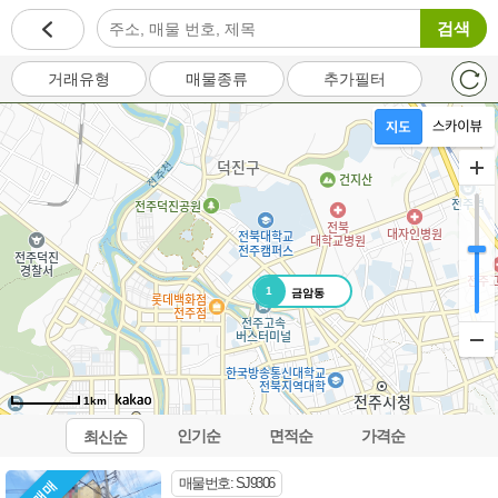
검색
거래유형
매물종류
추가필터
1
금암동
1km
인기순
면적순
가격순
최신순
오시는길
이용약관
개인정보처리방침
이메일무단수집거부
매물번호: SJ9306