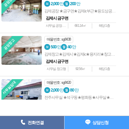
공장창고
상호명 : 전주사랑방부동산 ┃ 대표자 : 전준길 ┃ 사업자등록번호 : 538-
2,000
만
200
만
05-01907 ┃
김제공장 ★금구면★김제ic부근★용도상공장★마당넓음
주소: 전주시 완산구 중화산동2가 735-7 202호 ┃ 등록번호 : 45111-
김제시 금구면
2023-00001
사무실. 공장. 창고형사무실
661.14㎡
해당 1층
전화 : 063-227-1117 ┃ 팩스 : 063-224-1118 e-
mail : junkil3216@naver.com
매물번호: sg8438
공장창고
Copyright ⓒ 전주상가사랑 All Rights Reserved.
500
만
40
만
김제창고★김제시★김제ic★용지리★창고형★사무실★마당넓음
063) 227-1117
김제시 금구면
사무실. 창고형
92.56㎡
해당 1층
사무실임대
매물번호: sg8420
2,000
만
80
만
전주사무실 ★석구동★평화동★사무실★주차넓음★마당사용가능★추가임대가능
전주시 완산구 석구동
사무실. 창고형 사무실.
69.84㎡
해당 1층
전화연결
상담신청
매물번호: sg8415