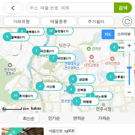
검색
거래유형
매물종류
추가필터
12
2
송천동1가
팔복동1가
5
팔복동2가
3
우아동3가
2
덕진동2가
7
덕진동1가
1
인후동1가
3
금암동
4
서신동
4
진북동
16
1
효자동3가
서노송동
1
태평동
1km
인기순
면적순
가격순
최신순
오시는길
이용약관
개인정보처리방침
이메일무단수집거부
매물번호: sg8439